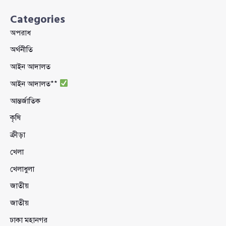
Categories
অপরাধ
অর্থনীতি
আইন আদালত
আইন আদালত**
আন্তর্জাতিক
কৃষি
ক্রীড়া
খেলা
খেলাধুলা
জাতীয়
জাতীয়
ঢাকা মহানগর