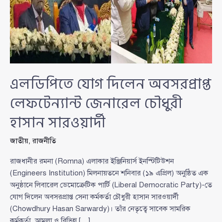
এলডিপিতে যোগ দিলেন অবসরপ্রাপ্ত
লেফটেন্যান্ট জেনারেল চৌধুরী
হাসান সারওয়ার্দী
জাতীয়
,
রাজনীতি
রাজধানীর রমনা (Romna) এলাকার ইঞ্জিনিয়ার্স ইনস্টিটিউশন
(Engineers Institution) মিলনায়তনে শনিবার (১৯ এপ্রিল) অনুষ্ঠিত এক
অনুষ্ঠানে লিবারেল ডেমোক্রেটিক পার্টি (Liberal Democratic Party)-তে
যোগ দিলেন অবসরপ্রাপ্ত সেনা কর্মকর্তা চৌধুরী হাসান সারওয়ার্দী
(Chowdhury Hasan Sarwardy)। তাঁর নেতৃত্বে সাবেক সামরিক
কর্মকর্তা, আমলা ও বিভিন্ন […]