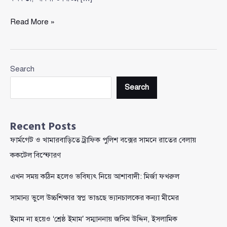
এলডিপিতে
Read More »
যোগ
দিলেন
অবসরপ্রাপ্ত
Search
লেফটেন্যান্ট
জেনারেল
Search
চৌধুরী
হাসান
সারওয়ার্দী
Recent Posts
ফার্মগেট ও খামারবাড়িতে ট্রাফিক পুলিশ বক্সের সামনে রাতের বেলায়
ককটেল বিস্ফোরণ
এখন সময় কঠিন হলেও ভবিষ্যৎ নিয়ে আশাবাদী: মির্জা ফখরুল
সামান্য ভুলে উচ্চশিক্ষার স্বপ্ন ভাঙছে ভ্যানচালকের কন্যা মীমের
ইমাম না হয়েও ‘শ্রেষ্ঠ ইমাম’ সম্মাননায় জসিম উদ্দিন, ইসলামিক