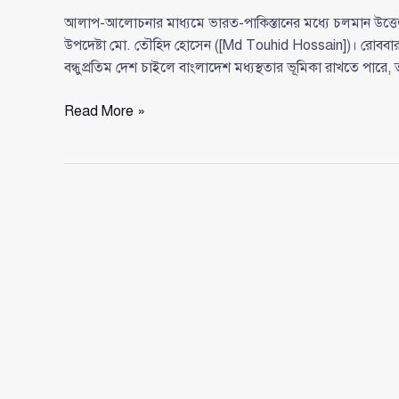
আলাপ-আলোচনার মাধ্যমে ভারত-পাকিস্তানের মধ্যে চলমান উত্তেজনা 
উপদেষ্টা মো. তৌহিদ হোসেন ([Md Touhid Hossain])। রোববার পরর
বন্ধুপ্রতিম দেশ চাইলে বাংলাদেশ মধ্যস্থতার ভূমিকা রাখতে পারে
আলোচনা
Read More »
ও
শান্তির
মাধ্যমে
ভারত-
পাকিস্তান
সমস্যা
সমাধানে
আগ্রহী
বাংলাদেশ