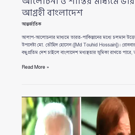
আলোচনা ও শান্তির মাধ্যমে ভার
আগ্রহী বাংলাদেশ
আন্তর্জাতিক
আলাপ-আলোচনার মাধ্যমে ভারত-পাকিস্তানের মধ্যে চলমান উত্তেজনা 
উপদেষ্টা মো. তৌহিদ হোসেন ([Md Touhid Hossain])। রোববার পরর
বন্ধুপ্রতিম দেশ চাইলে বাংলাদেশ মধ্যস্থতার ভূমিকা রাখতে পারে
আলোচনা
Read More »
ও
শান্তির
মাধ্যমে
ভারত-
পাকিস্তান
সমস্যা
সমাধানে
আগ্রহী
বাংলাদেশ