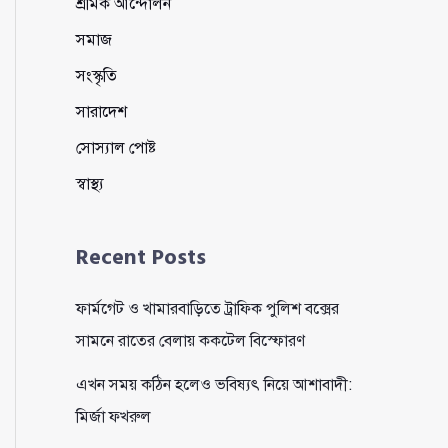
শ্রমিক আন্দোলন
সমাজ
সংস্কৃতি
সারাদেশ
সোস্যাল পোষ্ট
স্বাস্থ্য
Recent Posts
ফার্মগেট ও খামারবাড়িতে ট্রাফিক পুলিশ বক্সের
সামনে রাতের বেলায় ককটেল বিস্ফোরণ
এখন সময় কঠিন হলেও ভবিষ্যৎ নিয়ে আশাবাদী:
মির্জা ফখরুল