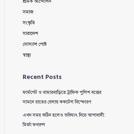
শ্রমিক আন্দোলন
সমাজ
সংস্কৃতি
সারাদেশ
সোস্যাল পোষ্ট
স্বাস্থ্য
Recent Posts
ফার্মগেট ও খামারবাড়িতে ট্রাফিক পুলিশ বক্সের
সামনে রাতের বেলায় ককটেল বিস্ফোরণ
এখন সময় কঠিন হলেও ভবিষ্যৎ নিয়ে আশাবাদী:
মির্জা ফখরুল