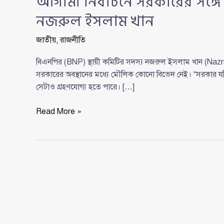
আগামী নির্বাচনে সরকারের সঙ্গে
নজরুল ইসলাম খান
জাতীয়
,
রাজনীতি
বিএনপির (BNP) স্থায়ী কমিটির সদস্য নজরুল ইসলাম খান (Nazr
সরকারের অবস্থানের মধ্যে মৌলিক কোনো বিভেদ নেই। “সরকার যদি বল
সেটাও গ্রহণযোগ্য হতে পারে। […]
আগামী
Read More »
নির্বাচনে
সরকারের
সঙ্গে
আমাদের
পার্থক্য
খুব
বেশি
নয়:
নজরুল