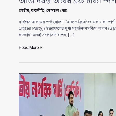
আজ পর্যন্ত অবৈধ এক টাকা স্প
জাতীয়
,
রাজনীতি
,
সোস্যাল পোষ্ট
সারজিস আলমের স্পষ্ট ঘোষণা: “আজ পর্যন্ত অবৈধ এক টাকা স্পর্শ ক
Citizen Party)) উত্তরাঞ্চলের মুখ্য সংগঠক সারজিস আলম (Sarzi
করেননি। একই সঙ্গে তিনি বলেন, […]
আজ
Read More »
পর্যন্ত
অবৈধ
এক
টাকা
স্পর্শ
করিনি
:
সারজিস
আলম