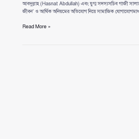
আবদুল্লাহ (Hasnat Abdullah) এবং যুগ্ম সদস্যসচিব গাজী সালা
জীবন’ ও আর্থিক অনিয়মের অভিযোগ নিয়ে সামাজিক যোগাযোগমাধ
[বিলাসী
Read More »
জীবন
ও
আর্থিক
অনিয়মের
অভিযোগে
এনসিপির
শীর্ষ
নেতারা
প্রশ্নের
মুখে]