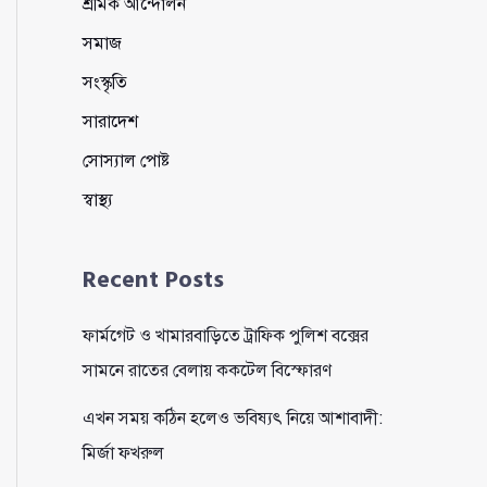
শ্রমিক আন্দোলন
সমাজ
সংস্কৃতি
সারাদেশ
সোস্যাল পোষ্ট
স্বাস্থ্য
Recent Posts
ফার্মগেট ও খামারবাড়িতে ট্রাফিক পুলিশ বক্সের
সামনে রাতের বেলায় ককটেল বিস্ফোরণ
এখন সময় কঠিন হলেও ভবিষ্যৎ নিয়ে আশাবাদী:
মির্জা ফখরুল