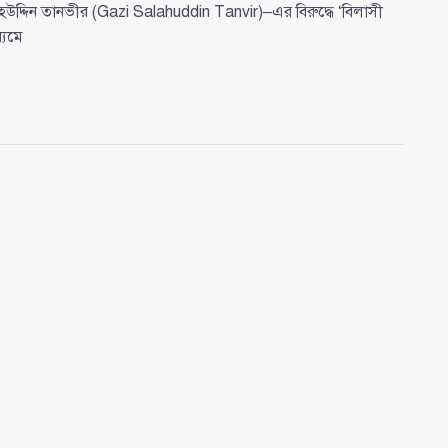
হউদ্দিন তানভীর (Gazi Salahuddin Tanvir)–এর বিরুদ্ধে ‘বিলাসী
্যমে