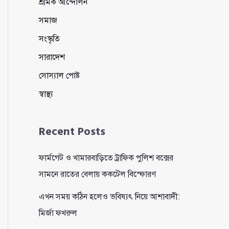
শ্রমিক আন্দোলন
সমাজ
সংস্কৃতি
সারাদেশ
সোস্যাল পোষ্ট
স্বাস্থ্য
Recent Posts
ফার্মগেট ও খামারবাড়িতে ট্রাফিক পুলিশ বক্সের
সামনে রাতের বেলায় ককটেল বিস্ফোরণ
এখন সময় কঠিন হলেও ভবিষ্যৎ নিয়ে আশাবাদী:
মির্জা ফখরুল