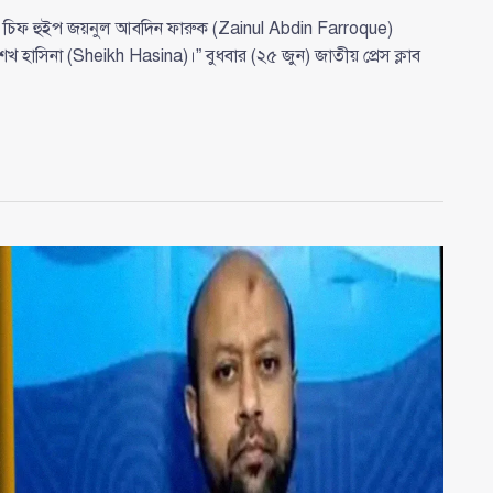
ীয় চিফ হুইপ জয়নুল আবদিন ফারুক (Zainul Abdin Farroque)
শেখ হাসিনা (Sheikh Hasina)।” বুধবার (২৫ জুন) জাতীয় প্রেস ক্লাব