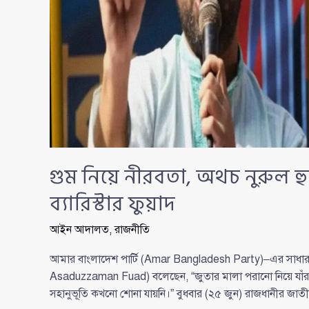
গুম নিয়ে নীরবতা, অথচ নুরুল হু
ব্যারিস্টার ফুয়াদ
আইন আদালত
,
রাজনীতি
আমার বাংলাদেশ পার্টি (Amar Bangladesh Party)–এর সাধারণ স
Asaduzzaman Fuad) বলেছেন, “জুতার মালা পরানো নিয়ে যাঁরা 
সহানুভূতি কখনো শোনা যায়নি।” বুধবার (২৫ জুন) রাজধানীর জাতীয়