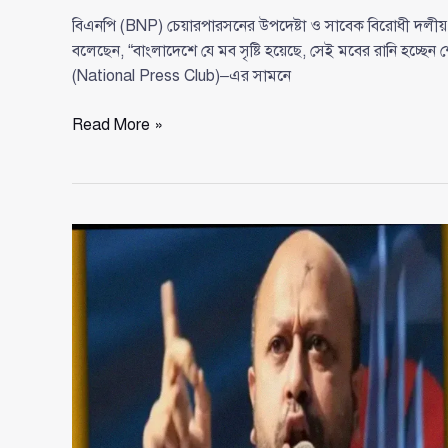
বিএনপি (BNP) চেয়ারপারসনের উপদেষ্টা ও সাবেক বিরোধী দল
বলেছেন, “বাংলাদেশে যে মব সৃষ্টি হয়েছে, সেই মবের রানি হচ্ছেন 
(National Press Club)–এর সামনে
‘মবের
Read More »
রানি’
মন্তব্য
করে
শেখ
হাসিনার
বিরুদ্ধে
ফারুকের
কঠোর
সমালোচনা