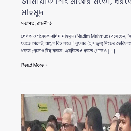
জামায়াত শিং মাছের মতো, ধরতে
মাহমুদ
মতামত
,
রাজনীতি
লেখক ও গবেষক নাদিম মাহমুদ (Nadim Mahmud) বলেছেন, “
ধরতে গেলেই আঙুল বিদ্ধ করে।” বুধবার (২৫ জুন) নিজের ভেরিফ
ধরতে গেলেও বিদ্ধ করবে, এমনিতেও ধরতে গেলেও […]
জামায়াত
Read More »
শিং
মাছের
মতো,
ধরতে
গেলেই
আঙুল
বিদ্ধ
করে:
নাদিম