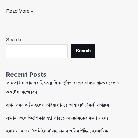
আরও
Read More »
একটি
মন্ত্রণালয়ের
দায়িত্ব
Search
পেলেন
শেখ
Search
বশিরউদ্দীন
Recent Posts
ফার্মগেট ও খামারবাড়িতে ট্রাফিক পুলিশ বক্সের সামনে রাতের বেলায়
ককটেল বিস্ফোরণ
এখন সময় কঠিন হলেও ভবিষ্যৎ নিয়ে আশাবাদী: মির্জা ফখরুল
সামান্য ভুলে উচ্চশিক্ষার স্বপ্ন ভাঙছে ভ্যানচালকের কন্যা মীমের
ইমাম না হয়েও ‘শ্রেষ্ঠ ইমাম’ সম্মাননায় জসিম উদ্দিন, ইসলামিক