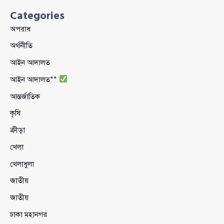
Categories
অপরাধ
অর্থনীতি
আইন আদালত
আইন আদালত**
আন্তর্জাতিক
কৃষি
ক্রীড়া
খেলা
খেলাধুলা
জাতীয়
জাতীয়
ঢাকা মহানগর