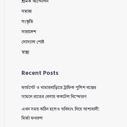
শ্রমিক আন্দোলন
সমাজ
সংস্কৃতি
সারাদেশ
সোস্যাল পোষ্ট
স্বাস্থ্য
Recent Posts
ফার্মগেট ও খামারবাড়িতে ট্রাফিক পুলিশ বক্সের
সামনে রাতের বেলায় ককটেল বিস্ফোরণ
এখন সময় কঠিন হলেও ভবিষ্যৎ নিয়ে আশাবাদী:
মির্জা ফখরুল