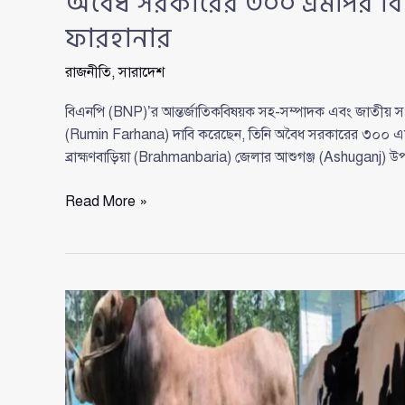
অবৈধ সরকারের ৩০০ এমপির বিরু
ফারহানার
রাজনীতি
,
সারাদেশ
বিএনপি (BNP)’র আন্তর্জাতিকবিষয়ক সহ-সম্পাদক এবং জাতীয় স
(Rumin Farhana) দাবি করেছেন, তিনি অবৈধ সরকারের ৩০০ এমপি
ব্রাহ্মণবাড়িয়া (Brahmanbaria) জেলার আশুগঞ্জ (Ashuganj) উ
অবৈধ
Read More »
সরকারের
৩০০
এমপির
বিরুদ্ধে
একাই
লড়ার
দাবি
রুমিন
ফারহানার