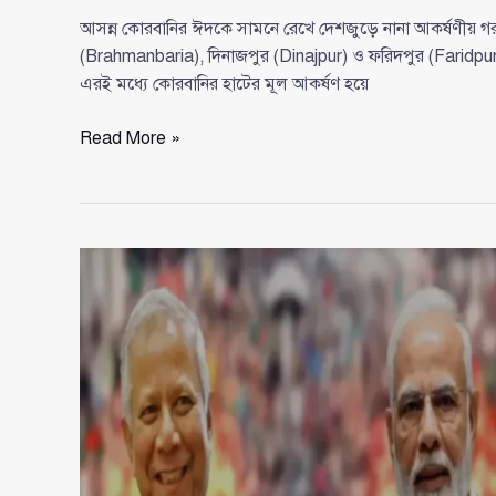
আসন্ন কোরবানির ঈদকে সামনে রেখে দেশজুড়ে নানা আকর্ষণীয় গরু নি
(Brahmanbaria), দিনাজপুর (Dinajpur) ও ফরিদপুর (Faridpur) 
এরই মধ্যে কোরবানির হাটের মূল আকর্ষণ হয়ে
কোরবানির
Read More »
হাটে
আলোচনার
কেন্দ্রবিন্দু
‘কালো
পাহাড়’,
‘প্রিন্স’
ও
‘লালমানিক’