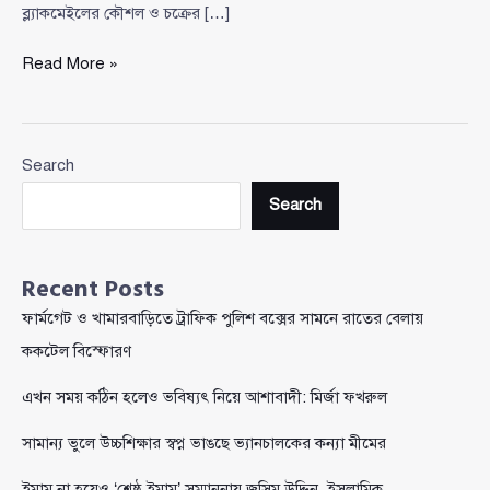
ব্ল্যাকমেইলের কৌশল ও চক্রের […]
হাইপ্রোফাইল
Read More »
কূটনীতিক
ও
ব্যবসায়ীদের
Search
ব্ল্যাকমেইলের
অভিযোগে
Search
মডেল
মেঘনা
আলম
Recent Posts
কারাগারে
ফার্মগেট ও খামারবাড়িতে ট্রাফিক পুলিশ বক্সের সামনে রাতের বেলায়
ককটেল বিস্ফোরণ
এখন সময় কঠিন হলেও ভবিষ্যৎ নিয়ে আশাবাদী: মির্জা ফখরুল
সামান্য ভুলে উচ্চশিক্ষার স্বপ্ন ভাঙছে ভ্যানচালকের কন্যা মীমের
ইমাম না হয়েও ‘শ্রেষ্ঠ ইমাম’ সম্মাননায় জসিম উদ্দিন, ইসলামিক