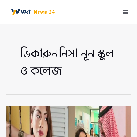
Skip
to
Mai
content
Men
ভিকারুননিসা নূন স্কুল
ও কলেজ