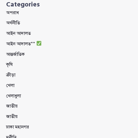
Categories
অপরাধ
অর্থনীতি
আইন আদালত
আইন আদালত**
আন্তর্জাতিক
কৃষি
ক্রীড়া
খেলা
খেলাধুলা
জাতীয়
জাতীয়
ঢাকা মহানগর
দুর্নীতি