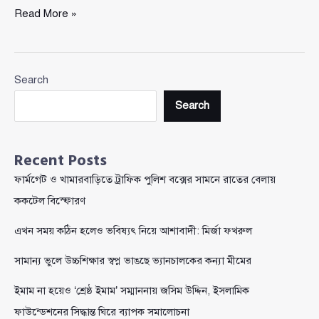
চিকিৎসা
Read More »
শেষে
খালেদা
জিয়ার
Search
প্রত্যাবর্তনে
ঢাকায়
Search
বিএনপির
জনস্রোত
Recent Posts
ফার্মগেট ও খামারবাড়িতে ট্রাফিক পুলিশ বক্সের সামনে রাতের বেলায়
ককটেল বিস্ফোরণ
এখন সময় কঠিন হলেও ভবিষ্যৎ নিয়ে আশাবাদী: মির্জা ফখরুল
সামান্য ভুলে উচ্চশিক্ষার স্বপ্ন ভাঙছে ভ্যানচালকের কন্যা মীমের
ইমাম না হয়েও ‘শ্রেষ্ঠ ইমাম’ সম্মাননায় জসিম উদ্দিন, ইসলামিক
ফাউন্ডেশনের সিদ্ধান্ত ঘিরে ব্যাপক সমালোচনা