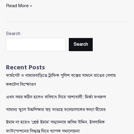
ভুয়া
Read More »
কাগজে
বাংলাদেশের
এনআইডি:
Search
ভারতীয়
দুই
Search
ভাইয়ের
চাঞ্চল্যকর
নাগরিকত্ব
Recent Posts
জালিয়াতি
ফার্মগেট ও খামারবাড়িতে ট্রাফিক পুলিশ বক্সের সামনে রাতের বেলায়
ককটেল বিস্ফোরণ
এখন সময় কঠিন হলেও ভবিষ্যৎ নিয়ে আশাবাদী: মির্জা ফখরুল
সামান্য ভুলে উচ্চশিক্ষার স্বপ্ন ভাঙছে ভ্যানচালকের কন্যা মীমের
ইমাম না হয়েও ‘শ্রেষ্ঠ ইমাম’ সম্মাননায় জসিম উদ্দিন, ইসলামিক
ফাউন্ডেশনের সিদ্ধান্ত ঘিরে ব্যাপক সমালোচনা