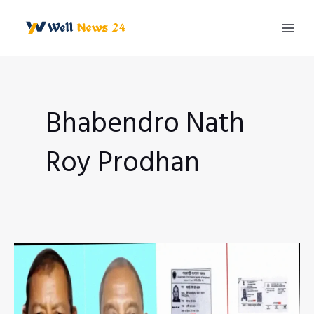
Skip
to
Mai
content
Men
Bhabendro Nath
Roy Prodhan