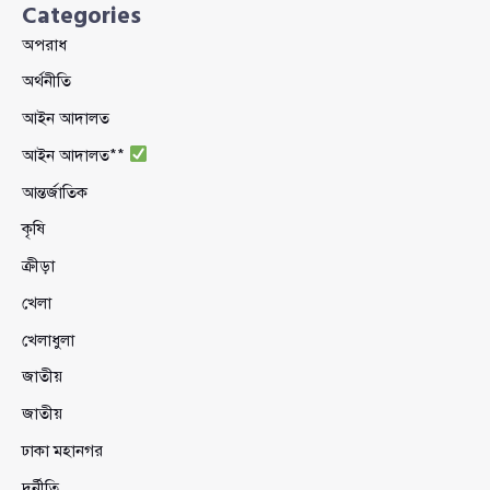
Categories
অপরাধ
অর্থনীতি
আইন আদালত
আইন আদালত**
আন্তর্জাতিক
কৃষি
ক্রীড়া
খেলা
খেলাধুলা
জাতীয়
জাতীয়
ঢাকা মহানগর
দুর্নীতি