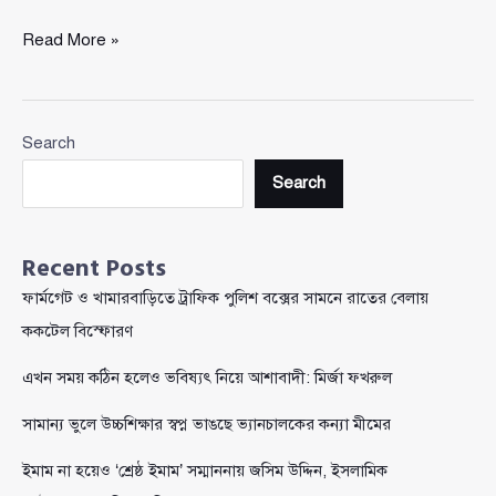
নোয়াখালীর
Read More »
সুবর্ণচরে
ভুল
রাস্তায়
Search
১
কিমি
Search
খুঁড়ে
ফেললেন
ঠিকাদার
Recent Posts
ফার্মগেট ও খামারবাড়িতে ট্রাফিক পুলিশ বক্সের সামনে রাতের বেলায়
ককটেল বিস্ফোরণ
এখন সময় কঠিন হলেও ভবিষ্যৎ নিয়ে আশাবাদী: মির্জা ফখরুল
সামান্য ভুলে উচ্চশিক্ষার স্বপ্ন ভাঙছে ভ্যানচালকের কন্যা মীমের
ইমাম না হয়েও ‘শ্রেষ্ঠ ইমাম’ সম্মাননায় জসিম উদ্দিন, ইসলামিক