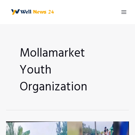
Skip
to
Mai
content
Men
Mollamarket
Youth
Organization