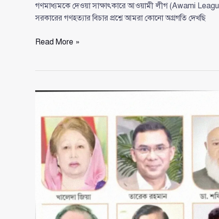
গণমাধ্যমকে দেওয়া সাক্ষাৎকারে আওয়ামী লীগ (Awami League) সম্পর
সরকারের গণহত্যার বিচার প্রশ্নে আমরা কোনো অগ্রগতি দেখছি
আওয়ামী
Read More »
লীগ
নিয়ে
প্রধান
উপদেষ্টার
বক্তব্যে
উদ্বেগ
প্রকাশ
করলেন
নুর