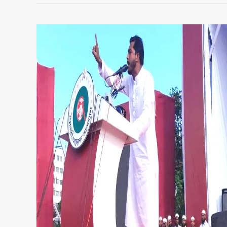
আসনে
দলীয়
প্রধানরা
প্রার্থী
হতে
পারেন