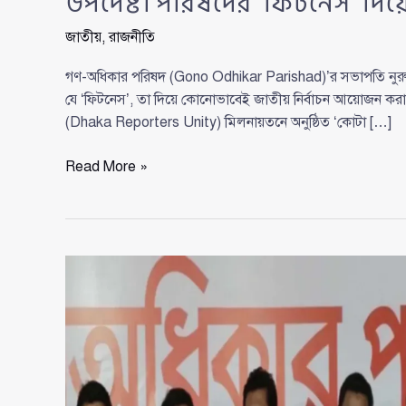
উপদেষ্টা পরিষদের ‘ফিটনেস’ দিয়ে 
জাতীয়
,
রাজনীতি
গণ-অধিকার পরিষদ (Gono Odhikar Parishad)’র সভাপতি নুরুল
যে ‘ফিটনেস’, তা দিয়ে কোনোভাবেই জাতীয় নির্বাচন আয়োজন করা সম
(Dhaka Reporters Unity) মিলনায়তনে অনুষ্ঠিত ‘কোটা […]
উপদেষ্টা
Read More »
পরিষদের
‘ফিটনেস’
দিয়ে
নির্বাচন
সম্ভব
নয়:
নুরুল
হক
নুর