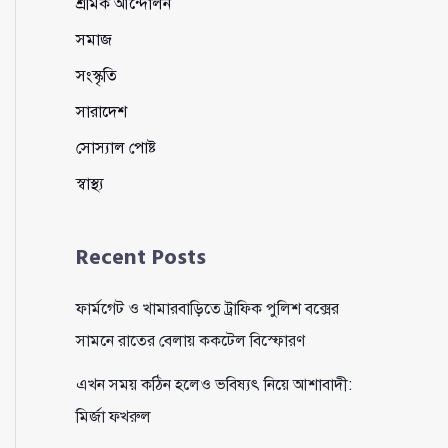
শ্রমিক আন্দোলন
সমাজ
সংস্কৃতি
সারাদেশ
সোস্যাল পোষ্ট
স্বাস্থ্য
Recent Posts
ফার্মগেট ও খামারবাড়িতে ট্রাফিক পুলিশ বক্সের
সামনে রাতের বেলায় ককটেল বিস্ফোরণ
এখন সময় কঠিন হলেও ভবিষ্যৎ নিয়ে আশাবাদী:
মির্জা ফখরুল