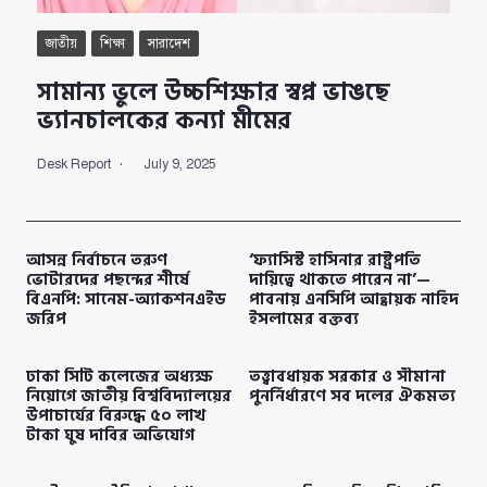
জাতীয়
শিক্ষা
সারাদেশ
সামান্য ভুলে উচ্চশিক্ষার স্বপ্ন ভাঙছে
ভ্যানচালকের কন্যা মীমের
Desk Report
July 9, 2025
আসন্ন নির্বাচনে তরুণ
‘ফ্যাসিস্ট হাসিনার রাষ্ট্রপতি
ভোটারদের পছন্দের শীর্ষে
দায়িত্বে থাকতে পারেন না’—
বিএনপি: সানেম-অ্যাকশনএইড
পাবনায় এনসিপি আহ্বায়ক নাহিদ
জরিপ
ইসলামের বক্তব্য
ঢাকা সিটি কলেজের অধ্যক্ষ
তত্ত্বাবধায়ক সরকার ও সীমানা
নিয়োগে জাতীয় বিশ্ববিদ্যালয়ের
পুনর্নির্ধারণে সব দলের ঐকমত্য
উপাচার্যের বিরুদ্ধে ৫০ লাখ
টাকা ঘুষ দাবির অভিযোগ