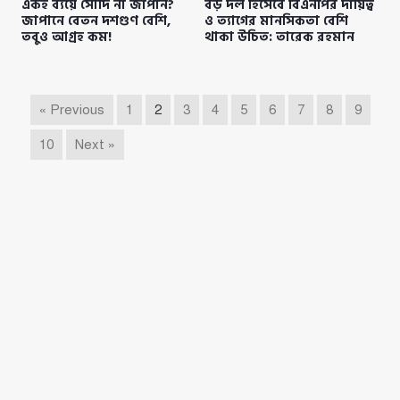
একই ব্যয়ে সৌদি না জাপান?
বড় দল হিসেবে বিএনপির দায়িত্ব
জাপানে বেতন দশগুণ বেশি,
ও ত্যাগের মানসিকতা বেশি
তবুও আগ্রহ কম!
থাকা উচিত: তারেক রহমান
« Previous
1
2
3
4
5
6
7
8
9
10
Next »