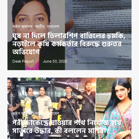
আইন আদালত
,
জাতীয়
,
সারাদেশ
ঘুষ না দিলে ডিলারশিপ বাতিলের হুমকি,
নড়াইলে কৃষি কর্মকর্তার বিরুদ্ধে গুরুতর
অভিযোগ
Desk Report
June 30, 2025
আইন আদালত
,
জাতীয়
,
সারাদেশ
পরীক্ষাকেন্দ্রে যাওয়ার পথে নিখোঁজ হয়ে
সাভারে উদ্ধার, কী বললেন মাহিরা?