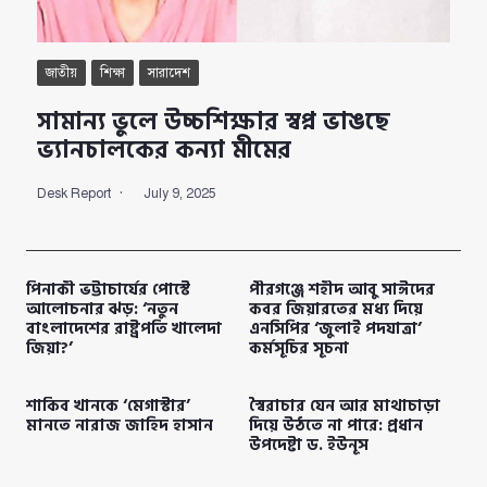
জাতীয়
শিক্ষা
সারাদেশ
সামান্য ভুলে উচ্চশিক্ষার স্বপ্ন ভাঙছে
ভ্যানচালকের কন্যা মীমের
Desk Report
July 9, 2025
পিনাকী ভট্টাচার্যের পোস্টে
পীরগঞ্জে শহীদ আবু সাঈদের
আলোচনার ঝড়: ‘নতুন
কবর জিয়ারতের মধ্য দিয়ে
বাংলাদেশের রাষ্ট্রপতি খালেদা
এনসিপির ‘জুলাই পদযাত্রা’
জিয়া?’
কর্মসূচির সূচনা
শাকিব খানকে ‘মেগাস্টার’
স্বৈরাচার যেন আর মাথাচাড়া
মানতে নারাজ জাহিদ হাসান
দিয়ে উঠতে না পারে: প্রধান
উপদেষ্টা ড. ইউনূস