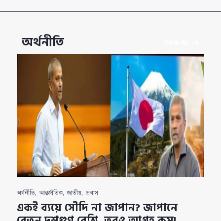
অর্থনীতি
View All
অর্থনীতি
,
আন্তর্জাতিক
,
জাতীয়
,
প্রবাস
একই ব্যয়ে সৌদি না জাপান? জাপানে
বেতন দশগুণ বেশি, তবুও আগ্রহ কম!