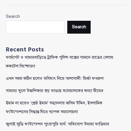
ও
দাঁড়িপাল্লা
Search
প্রতীক
পুনরুদ্ধার
Search
ইস্যুতে
ফের
আলোচনায়
Recent Posts
এটিএম
ফার্মগেট ও খামারবাড়িতে ট্রাফিক পুলিশ বক্সের সামনে রাতের বেলায়
আজহার
ককটেল বিস্ফোরণ
এখন সময় কঠিন হলেও ভবিষ্যৎ নিয়ে আশাবাদী: মির্জা ফখরুল
সামান্য ভুলে উচ্চশিক্ষার স্বপ্ন ভাঙছে ভ্যানচালকের কন্যা মীমের
ইমাম না হয়েও ‘শ্রেষ্ঠ ইমাম’ সম্মাননায় জসিম উদ্দিন, ইসলামিক
ফাউন্ডেশনের সিদ্ধান্ত ঘিরে ব্যাপক সমালোচনা
জুলাই স্মৃতি ফাউন্ডেশন পুরোপুরি ব্যর্থ: অভিযোগ উমামা ফাতিমার