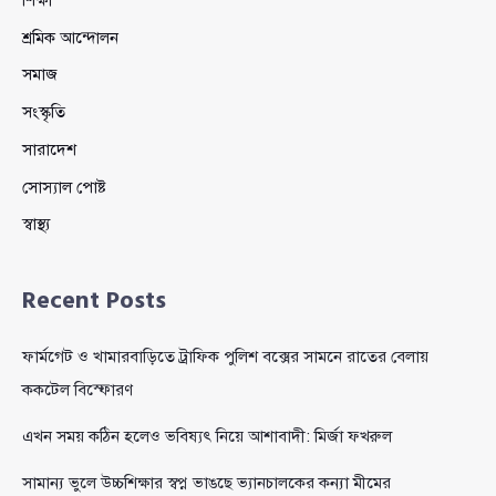
শ্রমিক আন্দোলন
সমাজ
সংস্কৃতি
সারাদেশ
সোস্যাল পোষ্ট
স্বাস্থ্য
Recent Posts
ফার্মগেট ও খামারবাড়িতে ট্রাফিক পুলিশ বক্সের সামনে রাতের বেলায়
ককটেল বিস্ফোরণ
এখন সময় কঠিন হলেও ভবিষ্যৎ নিয়ে আশাবাদী: মির্জা ফখরুল
সামান্য ভুলে উচ্চশিক্ষার স্বপ্ন ভাঙছে ভ্যানচালকের কন্যা মীমের